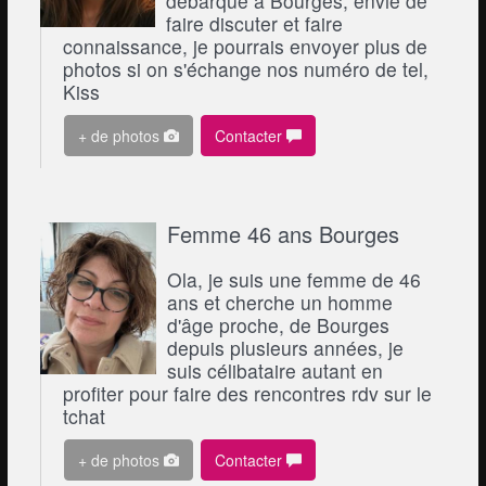
débarqué à Bourges, envie de
faire discuter et faire
connaissance, je pourrais envoyer plus de
photos si on s'échange nos numéro de tel,
Kiss
+ de photos
Contacter
Femme 46 ans Bourges
Ola, je suis une femme de 46
ans et cherche un homme
d'âge proche, de Bourges
depuis plusieurs années, je
suis célibataire autant en
profiter pour faire des rencontres rdv sur le
tchat
+ de photos
Contacter