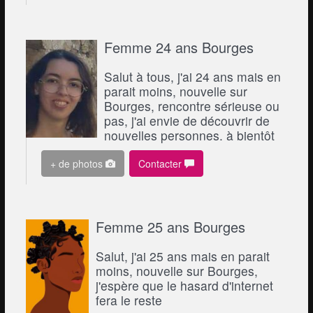
Femme 24 ans Bourges
Salut à tous, j'ai 24 ans mais en
parait moins, nouvelle sur
Bourges, rencontre sérieuse ou
pas, j'ai envie de découvrir de
nouvelles personnes. à bientôt
+ de photos
Contacter
Femme 25 ans Bourges
Salut, j'ai 25 ans mais en parait
moins, nouvelle sur Bourges,
j'espère que le hasard d'internet
fera le reste