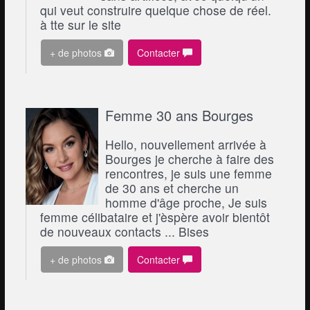
qui veut construire quelque chose de réel.
à tte sur le site
+ de photos
Contacter
Femme 30 ans Bourges
Hello, nouvellement arrivée à
Bourges je cherche à faire des
rencontres, je suis une femme
de 30 ans et cherche un
homme d'âge proche, Je suis
femme célibataire et j'èspère avoir bientôt
de nouveaux contacts ... Bises
+ de photos
Contacter