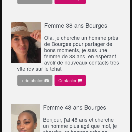
Femme 38 ans Bourges
Ola, je cherche un homme près
de Bourges pour partager de
bons moments, je suis une
femme de 38 ans, en espèrant
avoir de nouveaux contacts très
vite rdv sur le tchat
+ de photos
Contacter
Femme 48 ans Bourges
Bonjour, j'ai 48 ans et cherche
un homme plus agé que moi, je
cherche un homme près de