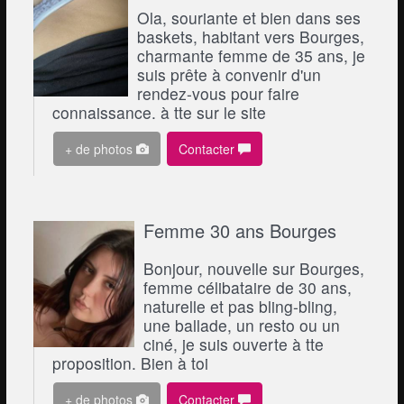
Ola, souriante et bien dans ses
baskets, habitant vers Bourges,
charmante femme de 35 ans, je
suis prête à convenir d'un
rendez-vous pour faire
connaissance. à tte sur le site
+ de photos
Contacter
Femme 30 ans Bourges
Bonjour, nouvelle sur Bourges,
femme célibataire de 30 ans,
naturelle et pas bling-bling,
une ballade, un resto ou un
ciné, je suis ouverte à tte
proposition. Bien à toi
+ de photos
Contacter