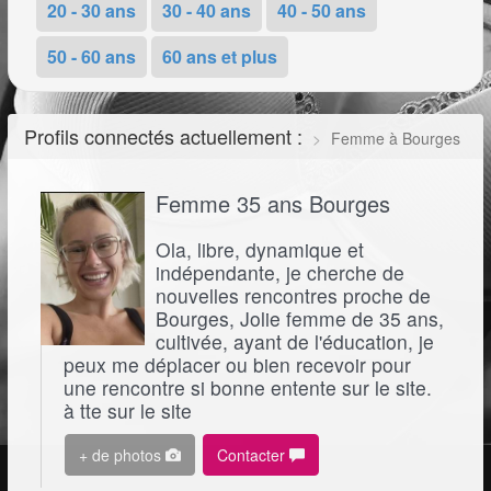
20 - 30 ans
30 - 40 ans
40 - 50 ans
50 - 60 ans
60 ans et plus
Profils connectés actuellement :
Femme à Bourges
Femme 35 ans Bourges
Ola, libre, dynamique et
indépendante, je cherche de
nouvelles rencontres proche de
Bourges, Jolie femme de 35 ans,
cultivée, ayant de l'éducation, je
peux me déplacer ou bien recevoir pour
une rencontre si bonne entente sur le site.
à tte sur le site
+ de photos
Contacter