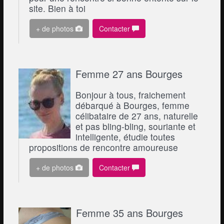
site. Bien à toi
+ de photos
Contacter
Femme 27 ans Bourges
Bonjour à tous, fraichement
débarqué à Bourges, femme
célibataire de 27 ans, naturelle
et pas bling-bling, souriante et
intelligente, étudie toutes
propositions de rencontre amoureuse
+ de photos
Contacter
Femme 35 ans Bourges